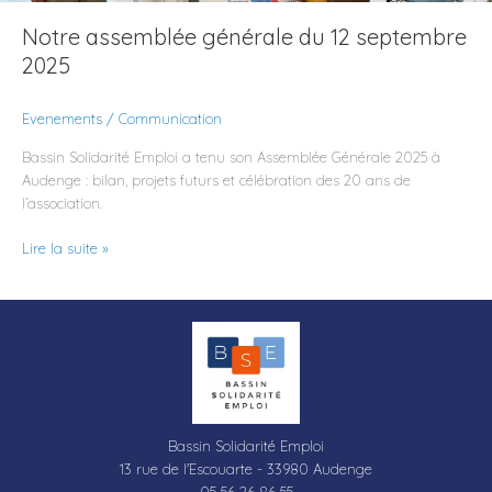
Notre assemblée générale du 12 septembre
2025
Evenements
/
Communication
Bassin Solidarité Emploi a tenu son Assemblée Générale 2025 à
Audenge : bilan, projets futurs et célébration des 20 ans de
l’association.
Lire la suite »
Bassin Solidarité Emploi
13 rue de l'Escouarte - 33980 Audenge